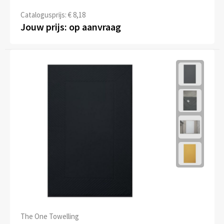
Kledingaccessoires
Catalogusprijs: € 8,18
Jouw prijs: op aanvraag
Ondergoed, Sokken en Nachtkleding
Vesten
Bivakmuts test
The One Towelling