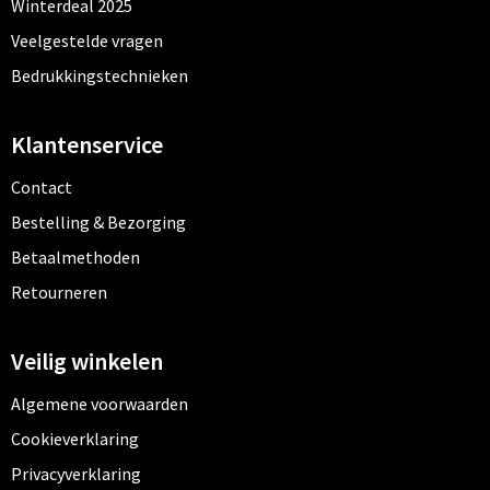
Winterdeal 2025
Mutsen
Sleutelhangers en Lanyards
Veelgestelde vragen
Petten
Snoepgoed
Bedrukkingstechnieken
Sjaals en nekwarmers
Spellen voor binnen en buiten
Klantenservice
Petten, Mutsen en Accessoires
Tassen
Contact
Bestelling & Bezorging
Blazers
Veiligheid, Auto en Fiets
Betaalmethoden
Dekens, Fleecedekens en Kussens
Vrije tijd en Strand
Retourneren
Gezichtsmaskers en mondkapjes
Veilig winkelen
Gilets
Algemene voorwaarden
Cookieverklaring
Handschoenen en Sjaals
Privacyverklaring