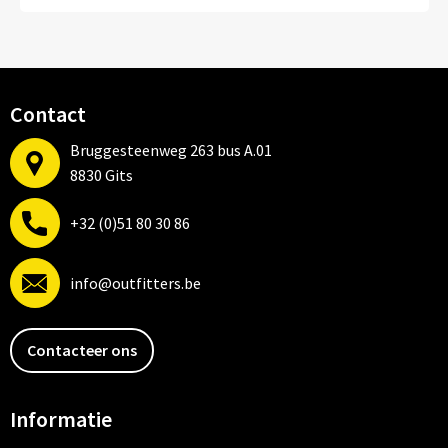
Mutsen
Sleutelhangers en Lanyards
Petten
Snoepgoed
Sjaals en nekwarmers
Spellen voor binnen en buiten
Contact
Bruggesteenweg 263 bus A.01
Petten, Mutsen en Accessoires
Tassen
8830 Gits
Blazers
Veiligheid, Auto en Fiets
+32 (0)51 80 30 86
Dekens, Fleecedekens en Kussens
Vrije tijd en Strand
info@outfitters.be
Gezichtsmaskers en mondkapjes
Contacteer ons
Gilets
Handschoenen en Sjaals
Informatie