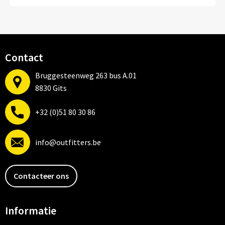
Mutsen
Sleutelhangers en Lanyards
Petten
Snoepgoed
Sjaals en nekwarmers
Spellen voor binnen en buiten
Contact
Bruggesteenweg 263 bus A.01
Petten, Mutsen en Accessoires
Tassen
8830 Gits
Blazers
Veiligheid, Auto en Fiets
+32 (0)51 80 30 86
Dekens, Fleecedekens en Kussens
Vrije tijd en Strand
info@outfitters.be
Gezichtsmaskers en mondkapjes
Contacteer ons
Gilets
Handschoenen en Sjaals
Informatie