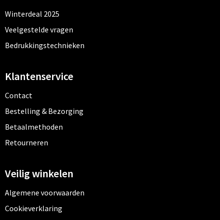
Kledingaccessoires
Winterdeal 2025
Ondergoed, Sokken en Nachtkleding
Veelgestelde vragen
Bedrukkingstechnieken
Vesten
Klantenservice
Bivakmuts test
Contact
Bestelling & Bezorging
Betaalmethoden
Retourneren
Veilig winkelen
Algemene voorwaarden
Cookieverklaring