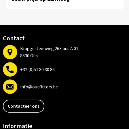
Mutsen
Sleutelhangers en Lanyards
Petten
Snoepgoed
Sjaals en nekwarmers
Spellen voor binnen en buiten
Contact
Petten, Mutsen en Accessoires
Tassen
Bruggesteenweg 263 bus A.01
8830 Gits
Blazers
Veiligheid, Auto en Fiets
+32 (0)51 80 30 86
Dekens, Fleecedekens en Kussens
Vrije tijd en Strand
info@outfitters.be
Gezichtsmaskers en mondkapjes
Gilets
Contacteer ons
Handschoenen en Sjaals
Informatie