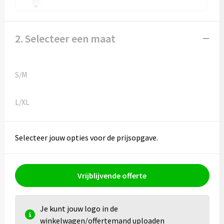
Kledingaccessoires
Ondergoed, Sokken en Nachtkleding
2. Selecteer een maat
Vesten
S/M
Bivakmuts test
L/XL
Selecteer jouw opties voor de prijsopgave.
Vrijblijvende offerte
Je kunt jouw logo in de
winkelwagen/offertemand uploaden