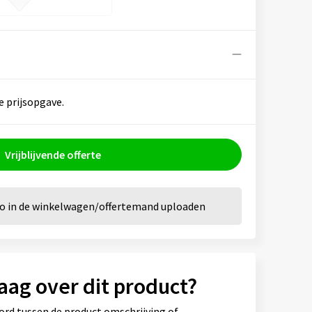
e prijsopgave.
Vrijblijvende offerte
go in de winkelwagen/offertemand uploaden
aag over dit product?
ord tussen de product omschrijving of