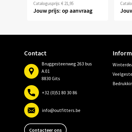
Catalogusprijs: € 21,95
Catalo
Jouw prijs: op aanvraag
Jouw
Contact
Inform
Bruggesteenweg 263 bus
Winterde
A.01
Veelgeste
8830 Gits
Bedrukki
+32 (0)51 80 30 86
info@outfitters.be
Contacteer ons