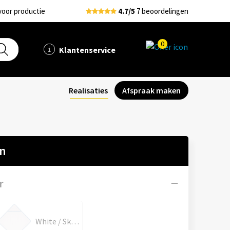
voor productie
4.7/5
7 beoordelingen
0
Klantenservice
Realisaties
Afspraak maken
en
r
White / Sky Blue