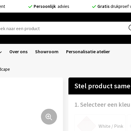
ent
Persoonlijk
advies
Gratis
drukproef 
Over ons
Showroom
Personalisatie atelier
dcape
Stel product sam
1. Selecteer een kleu
White / Pink