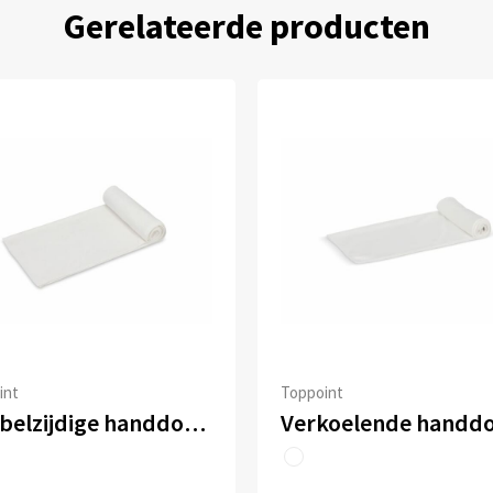
Gerelateerde producten
int
Toppoint
Dubbelzijdige handdoek sublimatie 30 x 130 cm 400 g/m²