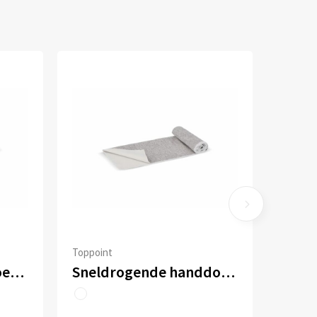
Toppoint
Verkoelende handdoek R-PET 30x80cm sublimatie
Sneldrogende handdoek R-PET 30 x 80 cm sublimatie