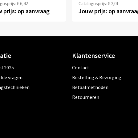
gusprijs: € 6,42
Catalogusprijs: € 2,01
 prijs: op aanvraag
Jouw prijs: op aanvraa
atie
Klantenservice
al 2025
Contact
lde vragen
Bestelling & Bezorging
ngstechnieken
Betaalmethoden
Retourneren