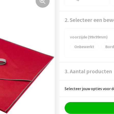
2. Selecteer een bew
voorzijde (99x99mm)
Onbewerkt
Bord
3. Aantal producten
Selecteer jouw opties voor d