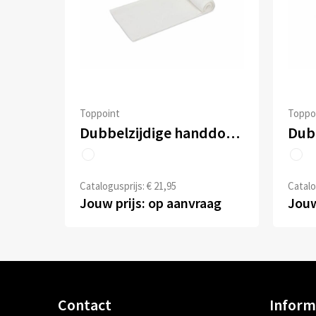
Toppoint
Toppo
Dubbelzijdige handdoek sublimatie 100 x 180 cm 400 g/m²
Catalogusprijs: € 21,95
Catalo
Jouw prijs: op aanvraag
Jouw
Contact
Inform