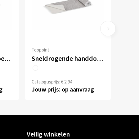
Toppoint
Verkoelende handdoek R-PET 30x80cm sublimatie
Sneldrogende handdoek R-PET 30 x 80 cm sublimatie
Catalogusprijs: € 2,94
g
Jouw prijs: op aanvraag
Veilig winkelen