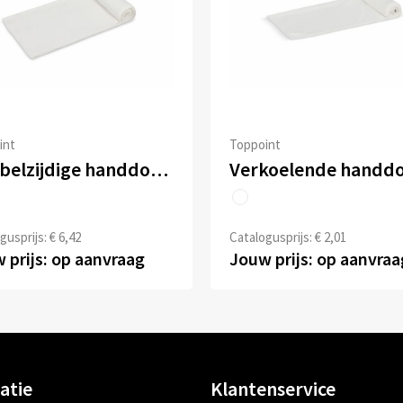
int
Toppoint
Dubbelzijdige handdoek sublimatie 30 x 130 cm 400 g/m²
gusprijs: € 6,42
Catalogusprijs: € 2,01
 prijs: op aanvraag
Jouw prijs: op aanvraa
atie
Klantenservice