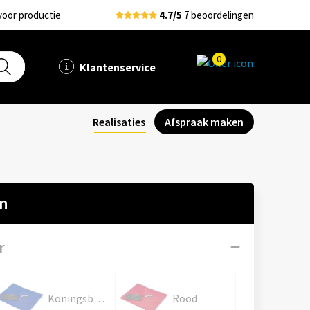
voor productie
4.7/5
7 beoordelingen
0
Klantenservice
Realisaties
Afspraak maken
en
r
Koningsblauw
Rood