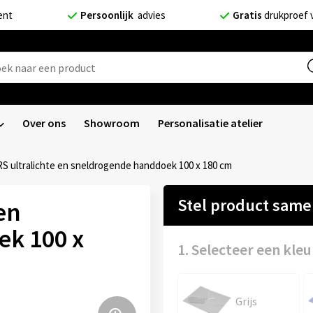
ent
Persoonlijk
advies
Gratis
drukproef 
Over ons
Showroom
Personalisatie atelier
RS ultralichte en sneldrogende handdoek 100 x 180 cm
Stel product sam
en
k 100 x
1. Selecteer een kleu
Grijs