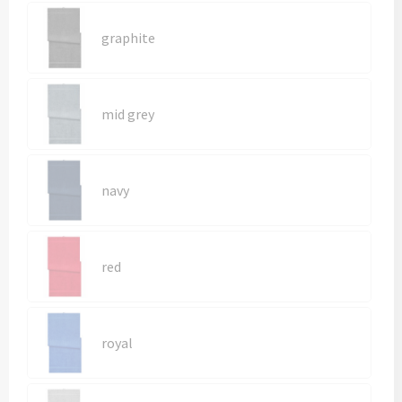
Kledingaccessoires
graphite
Ondergoed, Sokken en Nachtkleding
Vesten
mid grey
Bivakmuts test
navy
red
royal