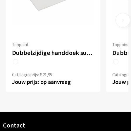
Toppoint
Toppoint
Dubbelzijdige handdoek sublimatie 100 x 180 cm 400 g/m²
Catalogusprijs: € 21,95
Catalogusp
Jouw prijs: op aanvraag
Jouw pr
Contact