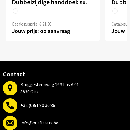
Dubbelzijdige handdoek sublimatie 100 x 180 cm 400 g/m²
Catalogusprijs: € 21,95
Catalogusp
Jouw prijs: op aanvraag
Jouw pr
Contact
Bruggesteenweg 263 bus A.01
8830 Gits
+32 (0)51 80 30 86
info@outfitters.be