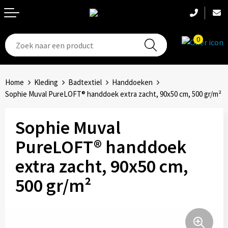
0
T-Shirts
Hoeden
Aanstekers
Home
Kleding
Badtextiel
Handdoeken
Broeken en shorts
Hoofdbanden
Anti-stress
Sophie Muval PureLOFT® handdoek extra zacht, 90x50 cm, 500 gr/m²
Hemden
Handschoenen
Bidons en Sportflessen
Sophie Muval
Schoenen
Sets
Elektronica, Gadgets en USB
PureLOFT® handdoek
extra zacht, 90x50 cm,
Badtextiel
Bandanas
Feestartikelen
500 gr/m²
Jassen
Accessoires
Fitness
Bodywarmers
Huis, Tuin en Keuken