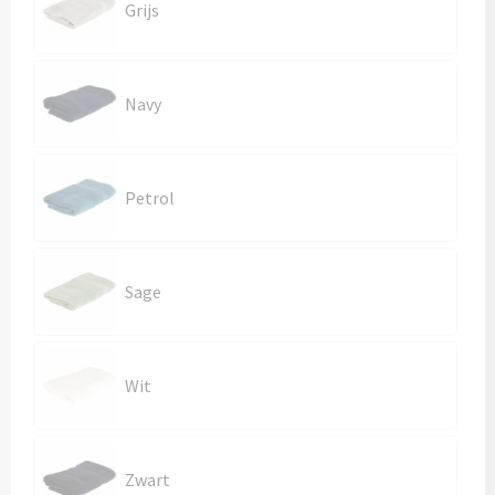
Kledingaccessoires
Grijs
Ondergoed, Sokken en Nachtkleding
Navy
Vesten
Bivakmuts test
Petrol
Sage
Wit
Zwart