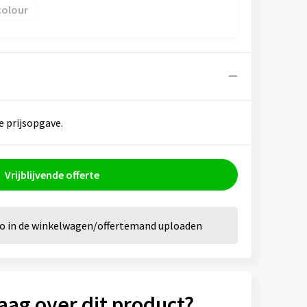
colour
e prijsopgave.
Vrijblijvende offerte
go in de winkelwagen/offertemand uploaden
aag over dit product?