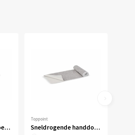
Toppoint
Verkoelende handdoek R-PET 30x80cm sublimatie
Sneldrogende handdoek R-PET 30 x 80 cm sublimatie