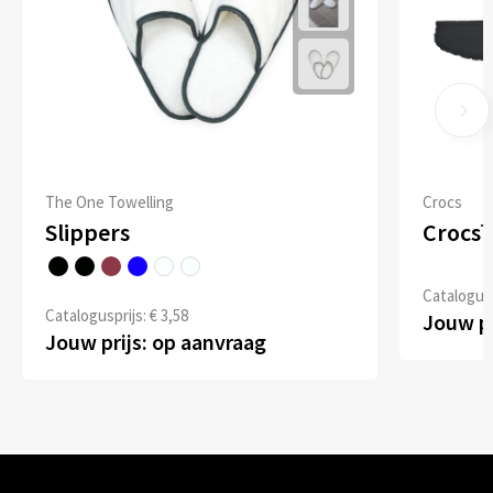
The One Towelling
Crocs
Slippers
Crocs™
Catalogusp
Catalogusprijs: € 3,58
Jouw pr
Jouw prijs: op aanvraag