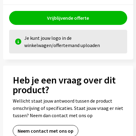
Kledingaccessoires
Ondergoed, Sokken en Nachtkleding
Vrijblijvende offerte
Vesten
Je kunt jouw logo in de
winkelwagen/offertemand uploaden
Bivakmuts test
Heb je een vraag over dit
product?
Wellicht staat jouw antwoord tussen de product
omschrijving of specificaties. Staat jouw vraag er niet
tussen? Neem dan contact met ons op
Neem contact met ons op