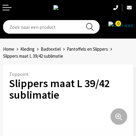
0
T-Shirts
Hoeden
Aanstekers
Home
Kleding
Badtextiel
Pantoffels en Slippers
Broeken en shorts
Hoofdbanden
Anti-stress
Slippers maat L 39/42 sublimatie
Hemden
Handschoenen
Bidons en Sportflessen
Toppoint
Slippers maat L 39/42
Schoenen
Sets
Elektronica, Gadgets en USB
sublimatie
Badtextiel
Bandanas
Feestartikelen
Jassen
Accessoires
Fitness
Bodywarmers
Huis, Tuin en Keuken