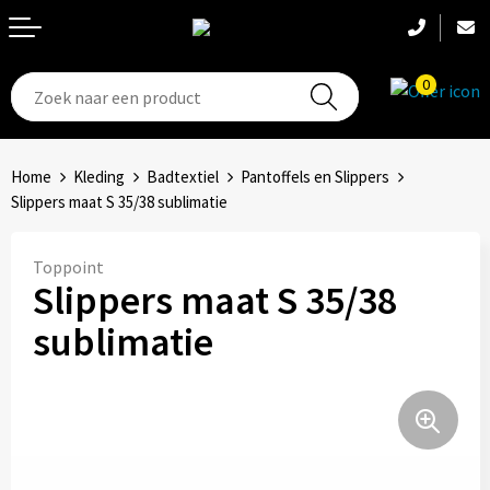
0
T-Shirts
Hoeden
Aanstekers
Home
Kleding
Badtextiel
Pantoffels en Slippers
Broeken en shorts
Hoofdbanden
Anti-stress
Slippers maat S 35/38 sublimatie
Hemden
Handschoenen
Bidons en Sportflessen
Toppoint
Slippers maat S 35/38
Schoenen
Sets
Elektronica, Gadgets en USB
sublimatie
Badtextiel
Bandanas
Feestartikelen
Jassen
Accessoires
Fitness
Bodywarmers
Huis, Tuin en Keuken