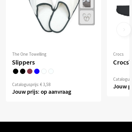
The One Towelling
Crocs
Slippers
Crocs™
Catalogusp
Catalogusprijs: € 3,58
Jouw pr
Jouw prijs: op aanvraag