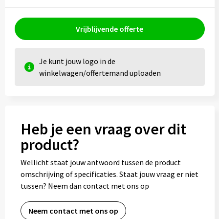
Kledingaccessoires
Ondergoed, Sokken en Nachtkleding
Vrijblijvende offerte
Vesten
Je kunt jouw logo in de
winkelwagen/offertemand uploaden
Bivakmuts test
Heb je een vraag over dit
product?
Wellicht staat jouw antwoord tussen de product
omschrijving of specificaties. Staat jouw vraag er niet
tussen? Neem dan contact met ons op
Neem contact met ons op