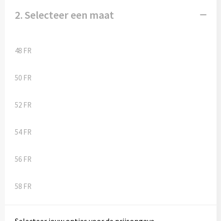
Kledingaccessoires
2. Selecteer een maat
Ondergoed, Sokken en Nachtkleding
Vesten
48 FR
Bivakmuts test
50 FR
52 FR
54 FR
56 FR
58 FR