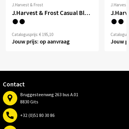
J.Harvest & Frost
J.Harvest 
J.Harvest & Frost Casual Blazer Blazer Dames
Catalogusprijs: € 195,10
Catalogusp
Jouw prijs: op aanvraag
Jouw pr
Contact
Bruggesteenweg 263 bus A.01
8830 Gits
+32 (0)51 80 30 86