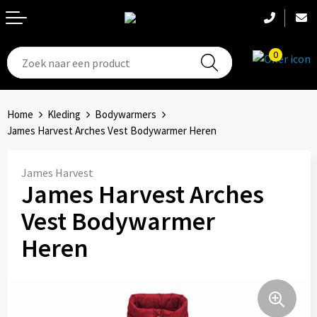
0
T-Shirts
Hoeden
Aanstekers
Home
Kleding
Bodywarmers
Broeken en shorts
Hoofdbanden
Anti-stress
James Harvest Arches Vest Bodywarmer Heren
Hemden
Handschoenen
Bidons en Sportflessen
James Harvest
James Harvest Arches
Schoenen
Sets
Elektronica, Gadgets en USB
Vest Bodywarmer
Badtextiel
Bandanas
Feestartikelen
Heren
Jassen
Accessoires
Fitness
Bodywarmers
Huis, Tuin en Keuken