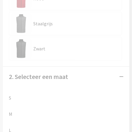
Kledingaccessoires
Ondergoed, Sokken en Nachtkleding
Staalgrijs
Vesten
Bivakmuts test
Zwart
2. Selecteer een maat
S
M
L