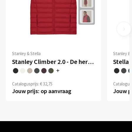
Stanley & Stella
Stanley & 
Stanley Climber 2.0 - De heren bodywarmer
Catalogusprijs: € 32,75
Catalogusp
Jouw prijs: op aanvraag
Jouw pr