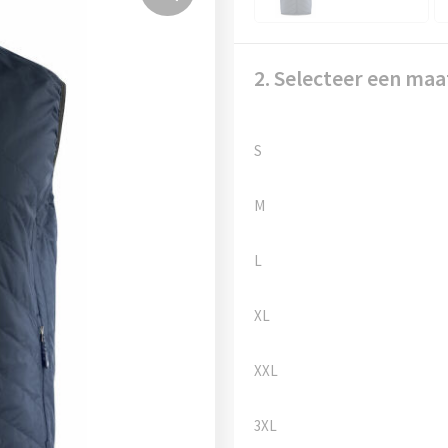
2. Selecteer een maa
S
M
L
XL
XXL
3XL