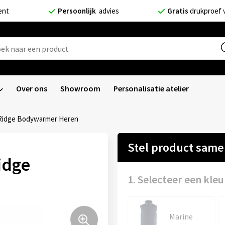
ent
Persoonlijk
advies
Gratis
drukproef 
Over ons
Showroom
Personalisatie atelier
Ridge Bodywarmer Heren
Stel product sam
idge
1. Selecteer een kleu
Marine