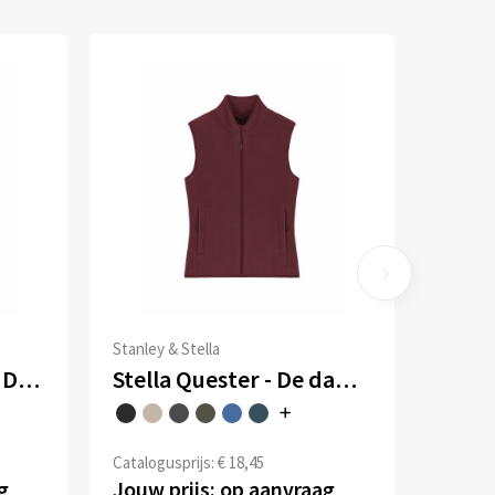
Stanley & Stella
Stanley Trail Blazer - De heren softshell bodywarmer
Stella Quester - De dames fleece bodywarmer
Catalogusprijs: € 18,45
g
Jouw prijs: op aanvraag