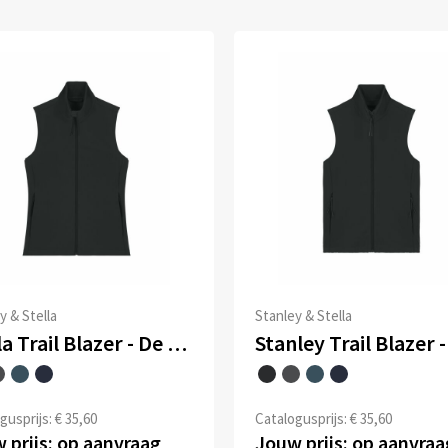
y & Stella
Stanley & Stella
Stella Trail Blazer - De dames softshell bodywarmer
gusprijs: € 35,60
Catalogusprijs: € 35,60
 prijs: op aanvraag
Jouw prijs: op aanvraa