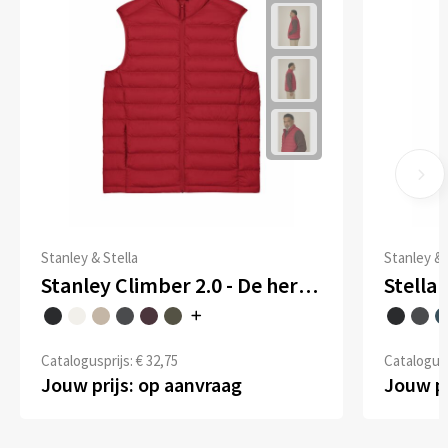
Stanley & Stella
Stanley & 
Stanley Climber 2.0 - De heren bodywarmer
Catalogusprijs: € 32,75
Catalogusp
Jouw prijs: op aanvraag
Jouw pr