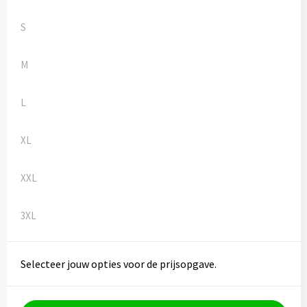
Kledingaccessoires
S
Ondergoed, Sokken en Nachtkleding
M
Vesten
L
Bivakmuts test
XL
XXL
3XL
Selecteer jouw opties voor de prijsopgave.