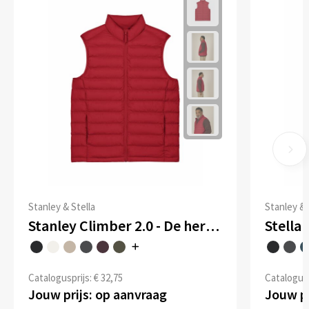
Stanley & Stella
Stanley & 
Stanley Climber 2.0 - De heren bodywarmer
Catalogusprijs: € 32,75
Catalogusp
Jouw prijs: op aanvraag
Jouw pr