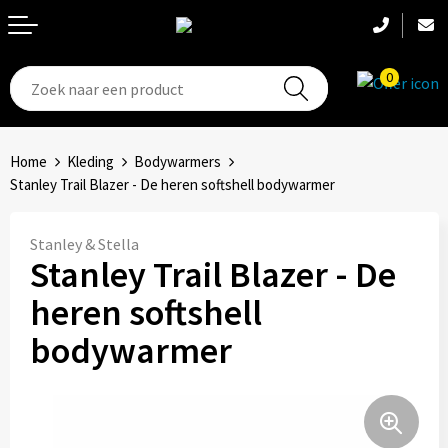
0
T-Shirts
Hoeden
Aanstekers
Home
Kleding
Bodywarmers
Broeken en shorts
Hoofdbanden
Anti-stress
Stanley Trail Blazer - De heren softshell bodywarmer
Hemden
Handschoenen
Bidons en Sportflessen
Stanley & Stella
Stanley Trail Blazer - De
Schoenen
Sets
Elektronica, Gadgets en USB
heren softshell
Badtextiel
Bandanas
Feestartikelen
bodywarmer
Jassen
Accessoires
Fitness
Bodywarmers
Huis, Tuin en Keuken