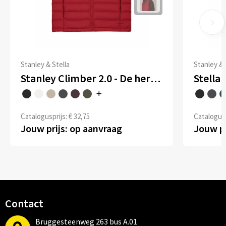
Stanley & Stella
Stanley & 
Stanley Climber 2.0 - De heren bodywarmer
Catalogusprijs: € 32,75
Catalogusp
Jouw prijs: op aanvraag
Jouw pr
Contact
Bruggesteenweg 263 bus A.01