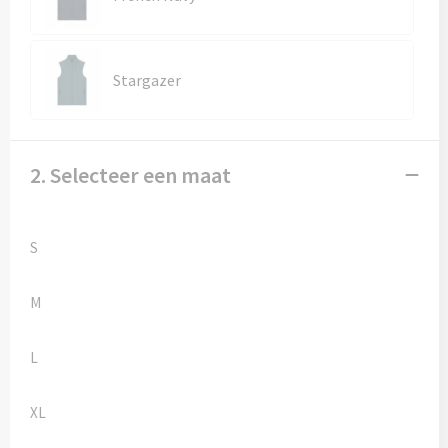
Kledingaccessoires
Ondergoed, Sokken en Nachtkleding
Stargazer
Vesten
Bivakmuts test
2. Selecteer een maat
S
M
L
XL