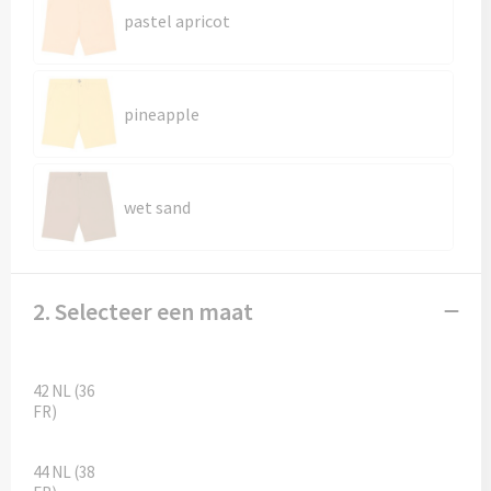
pastel apricot
pineapple
wet sand
2. Selecteer een maat
42 NL (36
FR)
44 NL (38