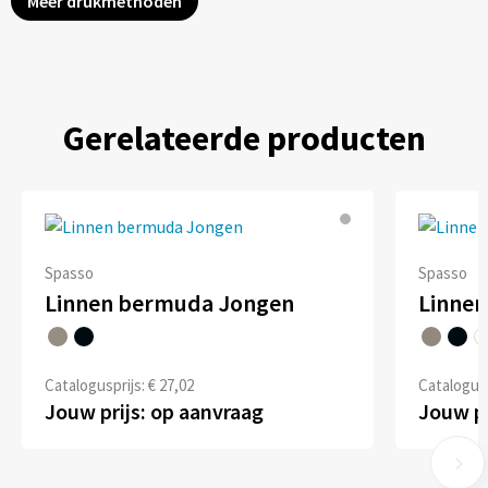
Meer drukmethoden
Gerelateerde producten
Spasso
Spasso
Linnen bermuda Jongen
Linnen
Catalogusprijs: € 27,02
Catalogusp
Jouw prijs: op aanvraag
Jouw pr