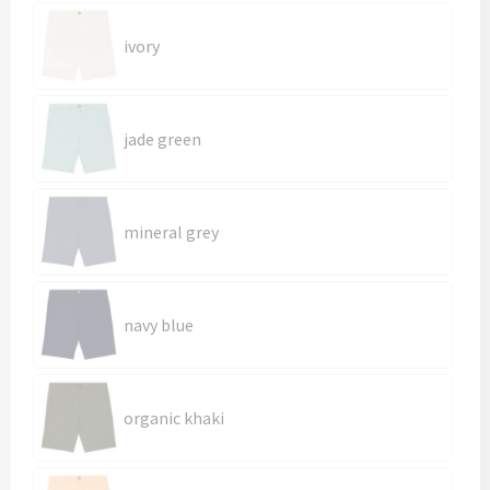
Kledingaccessoires
ivory
Ondergoed, Sokken en Nachtkleding
Vesten
jade green
Bivakmuts test
mineral grey
navy blue
organic khaki