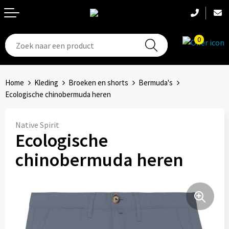
0
T-Shirts
Hoeden
Aanstekers
Home
Kleding
Broeken en shorts
Bermuda's
Broeken en shorts
Hoofdbanden
Anti-stress
Ecologische chinobermuda heren
Hemden
Handschoenen
Bidons en Sportflessen
Native Spirit
Ecologische
Schoenen
Sets
Elektronica, Gadgets en USB
chinobermuda heren
Badtextiel
Bandanas
Feestartikelen
Jassen
Accessoires
Fitness
Bodywarmers
Huis, Tuin en Keuken