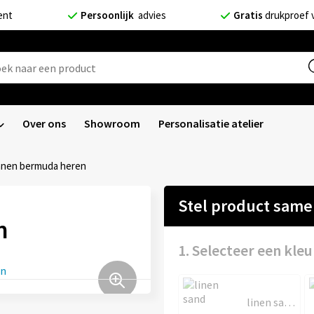
ent
Persoonlijk
advies
Gratis
drukproef 
Over ons
Showroom
Personalisatie atelier
nnen bermuda heren
Stel product sam
n
1. Selecteer een kleu
linen sand