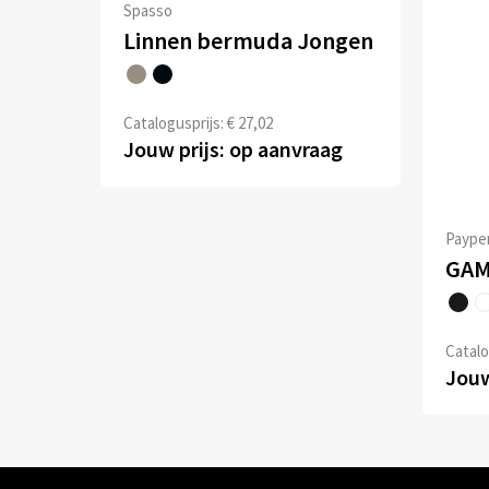
Spasso
Linnen bermuda Jongen
Catalogusprijs: € 27,02
Jouw prijs: op aanvraag
Paype
GA
Catalo
Jouw