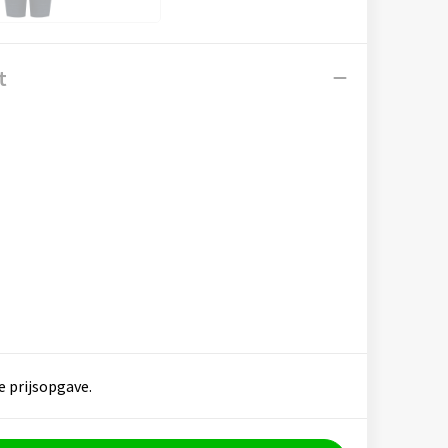
t
e prijsopgave.