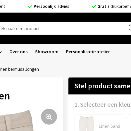
ent
Persoonlijk
advies
Gratis
drukproef 
Over ons
Showroom
Personalisatie atelier
nnen bermuda Jongen
Stel product sam
en
1. Selecteer een kleu
Linen Sand