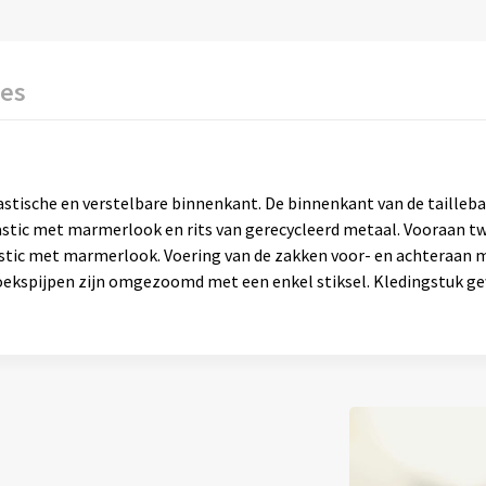
ies
astische en verstelbare binnenkant. De binnenkant van de tailleb
astic met marmerlook en rits van gerecycleerd metaal. Vooraan 
stic met marmerlook. Voering van de zakken voor- en achteraan m
 broekspijpen zijn omgezoomd met een enkel stiksel. Kledingstuk 