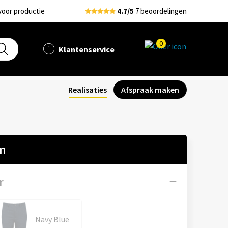
voor productie
4.7/5
7 beoordelingen
0
Klantenservice
Realisaties
Afspraak maken
en
r
Navy Blue