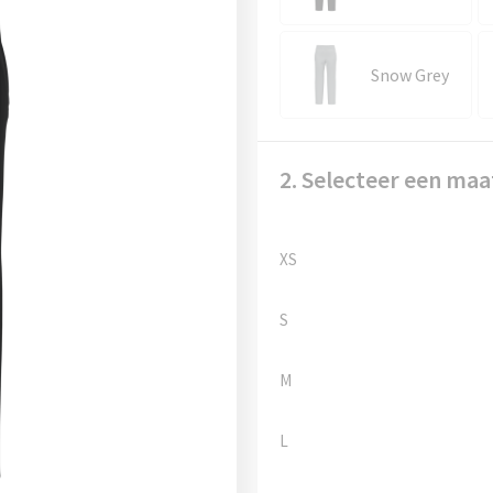
Snow Grey
2. Selecteer een maa
XS
S
M
L