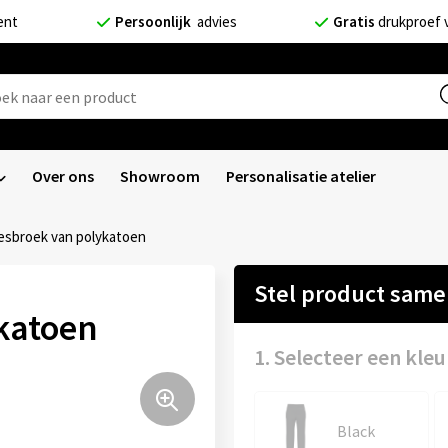
ent
Persoonlijk
advies
Gratis
drukproef 
Over ons
Showroom
Personalisatie atelier
sbroek van polykatoen
Stel product sam
katoen
1. Selecteer een kleu
Black