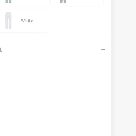
White
t