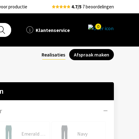
voor productie
4.7/5
7 beoordelingen
0
Klantenservice
Realisaties
Afspraak maken
en
r
Emerald Green
Navy