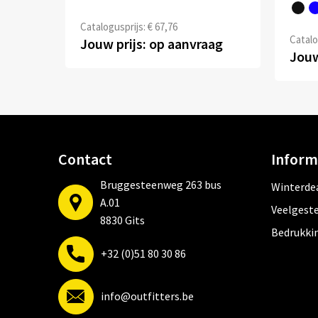
Catalogusprijs: € 67,76
Catalo
Jouw prijs: op aanvraag
Jouw
Contact
Inform
Bruggesteenweg 263 bus
Winterde
A.01
Veelgeste
8830 Gits
Bedrukki
+32 (0)51 80 30 86
info@outfitters.be