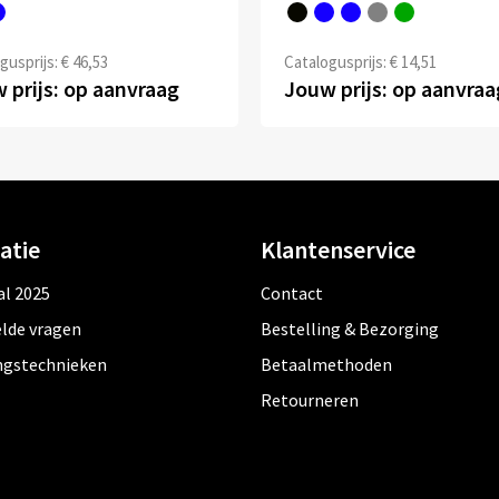
gusprijs: € 46,53
Catalogusprijs: € 14,51
 prijs: op aanvraag
Jouw prijs: op aanvraa
atie
Klantenservice
al 2025
Contact
lde vragen
Bestelling & Bezorging
ngstechnieken
Betaalmethoden
Retourneren