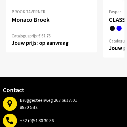
BROOK TAVERNER
Payper
Monaco Broek
CLASS
Catalogusprijs: € 67,76
Catalogusp
Jouw prijs: op aanvraag
Jouw pr
Contact
Bruggesteenweg 263 bus A.01
8830 Gits
+32 (0)51 80 30 86