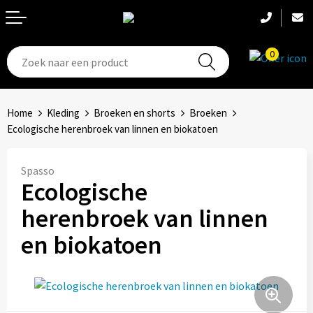
T-Shirts
Hoeden
Aanstekers
0
Broeken en shorts
Hoofdbanden
Anti-stress
Home
Kleding
Broeken en shorts
Broeken
Hemden
Handschoenen
Bidons en Sportflessen
Ecologische herenbroek van linnen en biokatoen
Schoenen
Sets
Elektronica, Gadgets en USB
Spasso
Ecologische
Badtextiel
Bandanas
Feestartikelen
herenbroek van linnen
Jassen
Accessoires
Fitness
en biokatoen
Bodywarmers
Huis, Tuin en Keuken
Sportkleding
Kantoor en Zakelijk