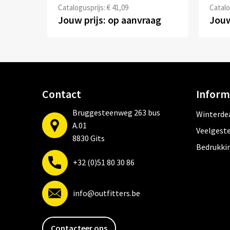
Catalogusprijs: € 41,09
Catalo
Jouw prijs: op aanvraag
Jouw
Contact
Inform
Bruggesteenweg 263 bus
Winterde
A.01
Veelgeste
8830 Gits
Bedrukki
+32 (0)51 80 30 86
info@outfitters.be
Contacteer ons