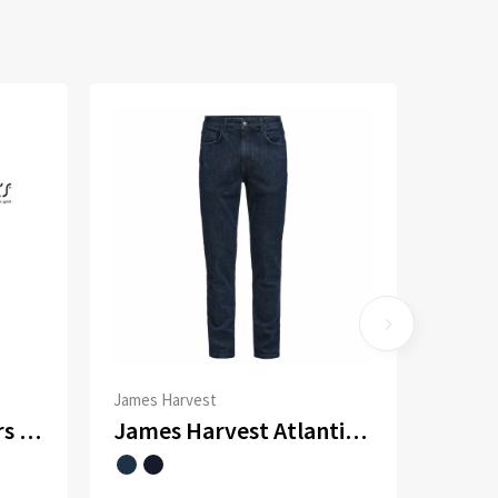
James Harvest
Men´s Chino Trousers Jules - Length 35
James Harvest Atlantis Broek Heren