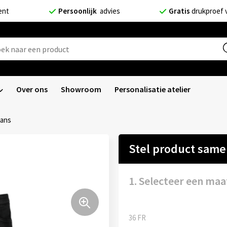
ent
Persoonlijk
advies
Gratis
drukproef 
Over ons
Showroom
Personalisatie atelier
eans
Stel product sam
1. Selecteer een maa
36 FR