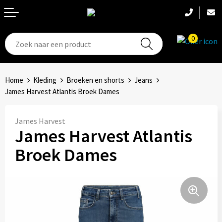
0
T-Shirts
Hoeden
Aanstekers
Home
Kleding
Broeken en shorts
Jeans
Broeken en shorts
Hoofdbanden
Anti-stress
James Harvest Atlantis Broek Dames
Hemden
Handschoenen
Bidons en Sportflessen
James Harvest
James Harvest Atlantis
Schoenen
Sets
Elektronica, Gadgets en USB
Broek Dames
Badtextiel
Bandanas
Feestartikelen
Jassen
Accessoires
Fitness
Bodywarmers
Huis, Tuin en Keuken