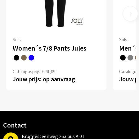
Sols
Sols
Women´s 7/8 Pants Jules
Men´s 
Catalogusprijs: € 41,09
Catalogusp
Jouw prijs: op aanvraag
Jouw pr
Contact
Bruggesteenweg 263 bus A.01