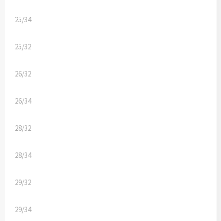
Kledingaccessoires
25/34
Ondergoed, Sokken en Nachtkleding
25/32
Vesten
26/32
Bivakmuts test
26/34
28/32
28/34
29/32
29/34