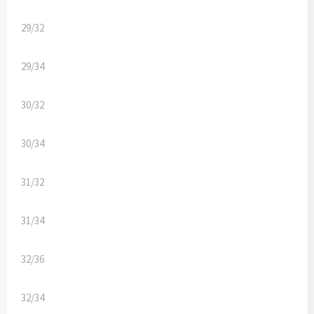
Kledingaccessoires
29/32
Ondergoed, Sokken en Nachtkleding
29/34
Vesten
30/32
Bivakmuts test
30/34
31/32
31/34
32/36
32/34