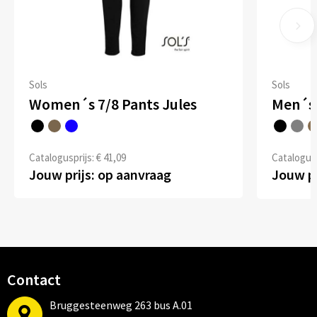
Sols
Sols
Women´s 7/8 Pants Jules
Men´s 
Catalogusprijs: € 41,09
Catalogusp
Jouw prijs: op aanvraag
Jouw pr
Contact
Bruggesteenweg 263 bus A.01