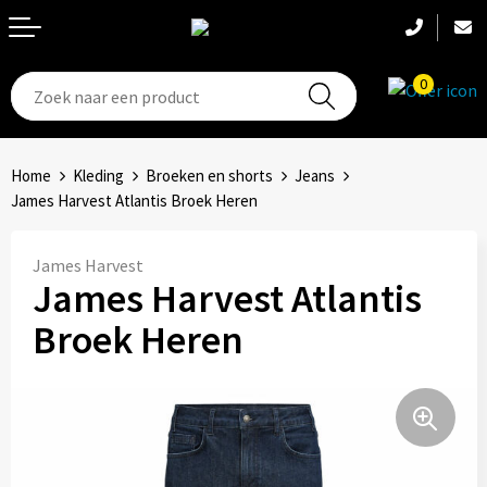
0
T-Shirts
Hoeden
Aanstekers
Home
Kleding
Broeken en shorts
Jeans
Broeken en shorts
Hoofdbanden
Anti-stress
James Harvest Atlantis Broek Heren
Hemden
Handschoenen
Bidons en Sportflessen
James Harvest
James Harvest Atlantis
Schoenen
Sets
Elektronica, Gadgets en USB
Broek Heren
Badtextiel
Bandanas
Feestartikelen
Jassen
Accessoires
Fitness
Bodywarmers
Huis, Tuin en Keuken