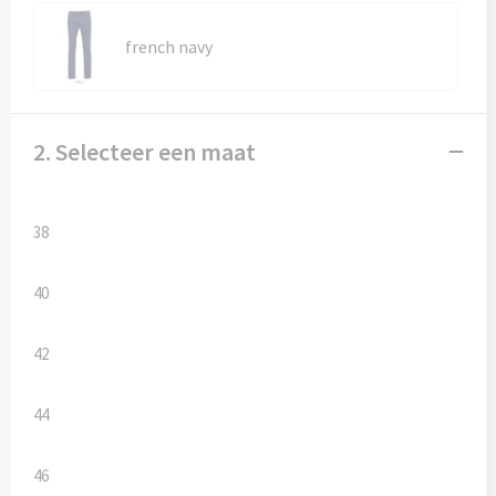
Kledingaccessoires
french navy
Ondergoed, Sokken en Nachtkleding
Vesten
2. Selecteer een maat
Bivakmuts test
38
40
42
44
46