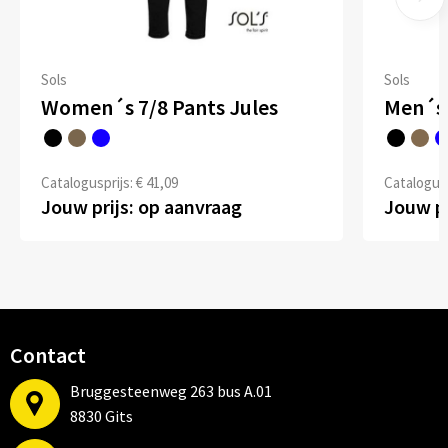
Sols
Sols
Women´s 7/8 Pants Jules
Catalogusprijs: € 41,09
Catalogusp
Jouw prijs: op aanvraag
Jouw pr
Contact
Bruggesteenweg 263 bus A.01
8830 Gits