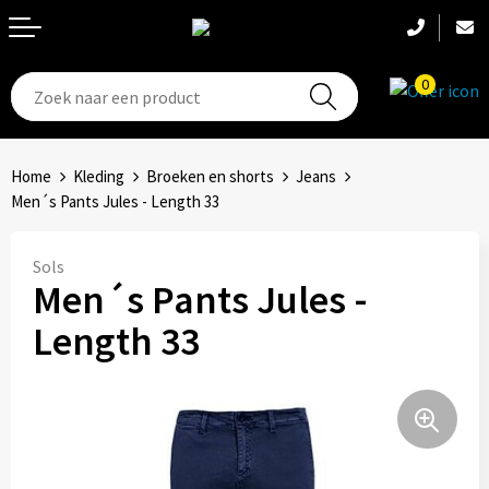
0
T-Shirts
Hoeden
Aanstekers
Home
Kleding
Broeken en shorts
Jeans
Broeken en shorts
Hoofdbanden
Anti-stress
Men´s Pants Jules - Length 33
Hemden
Handschoenen
Bidons en Sportflessen
Sols
Men´s Pants Jules -
Schoenen
Sets
Elektronica, Gadgets en USB
Length 33
Badtextiel
Bandanas
Feestartikelen
Jassen
Accessoires
Fitness
Bodywarmers
Huis, Tuin en Keuken