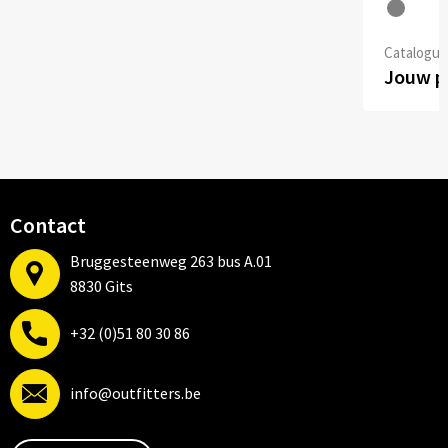
Catalogusp
Jouw pr
Contact
Bruggesteenweg 263 bus A.01
8830 Gits
+32 (0)51 80 30 86
info@outfitters.be