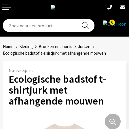
0
T-Shirts
Hoeden
Aanstekers
Home
Kleding
Broeken en shorts
Jurken
Broeken en shorts
Hoofdbanden
Anti-stress
Ecologische badstof t-shirtjurk met afhangende mouwen
Hemden
Handschoenen
Bidons en Sportflessen
Native Spirit
Ecologische badstof t-
Schoenen
Sets
Elektronica, Gadgets en USB
shirtjurk met
Badtextiel
Bandanas
Feestartikelen
afhangende mouwen
Jassen
Accessoires
Fitness
Bodywarmers
Huis, Tuin en Keuken