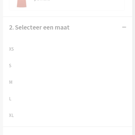
Kledingaccessoires
Ondergoed, Sokken en Nachtkleding
2. Selecteer een maat
Vesten
Bivakmuts test
XS
S
M
L
XL