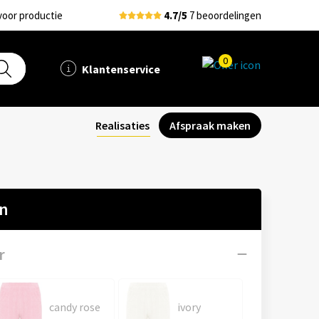
voor productie
4.7/5
7 beoordelingen
0
Klantenservice
Realisaties
Afspraak maken
en
r
candy rose
ivory