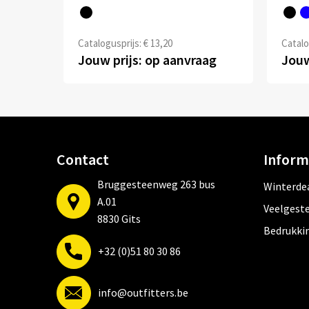
Catalogusprijs: € 13,20
Catalo
Jouw prijs: op aanvraag
Jouw
Contact
Inform
Bruggesteenweg 263 bus
Winterde
A.01
Veelgeste
8830 Gits
Bedrukki
+32 (0)51 80 30 86
info@outfitters.be