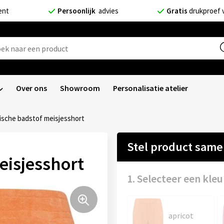
ent
Persoonlijk
advies
Gratis
drukproef 
Over ons
Showroom
Personalisatie atelier
ische badstof meisjesshort
Stel product sam
eisjesshort
1. Selecteer een kleu
apricot