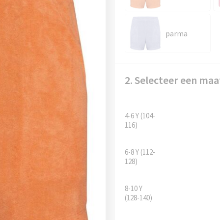
parma
2. Selecteer een maa
4-6 Y (104-
116)
6-8 Y (112-
128)
8-10 Y
(128-140)