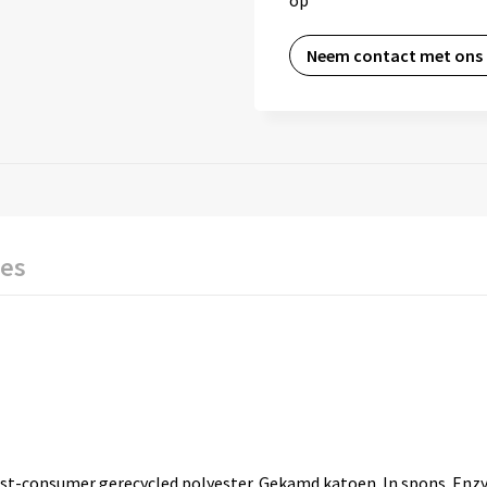
op
Neem contact met ons
ies
t-consumer gerecycled polyester. Gekamd katoen. In spons. Enzym