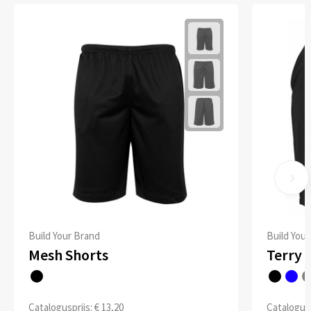
Build Your Brand
Build You
Mesh Shorts
Terry 
Catalogusprijs: € 13,20
Catalogusp