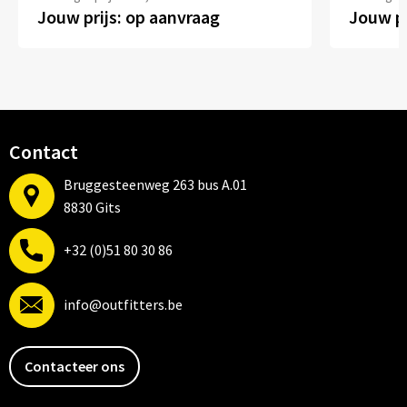
Jouw prijs: op aanvraag
Jouw pr
Contact
Bruggesteenweg 263 bus A.01
8830 Gits
+32 (0)51 80 30 86
info@outfitters.be
Contacteer ons