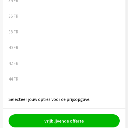
34 FR
Kledingaccessoires
Ondergoed, Sokken en Nachtkleding
36 FR
Vesten
38 FR
Bivakmuts test
40 FR
42 FR
44 FR
Selecteer jouw opties voor de prijsopgave.
Vrijblijvende offerte