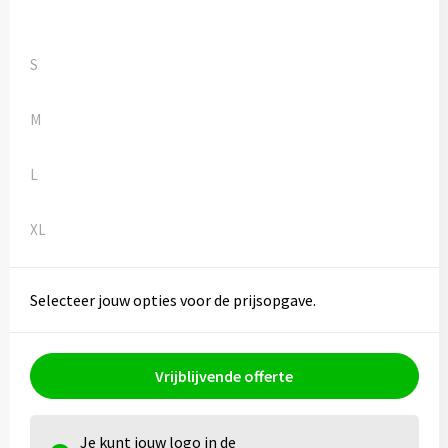
Kledingaccessoires
Ondergoed, Sokken en Nachtkleding
S
Vesten
M
Bivakmuts test
L
XL
Selecteer jouw opties voor de prijsopgave.
Vrijblijvende offerte
Je kunt jouw logo in de