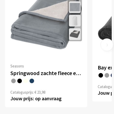
Seasons
Bay ex
Springwood zachte fleece en sherpa deken
Catalogusp
Jouw pr
Catalogusprijs: € 23,98
Jouw prijs: op aanvraag