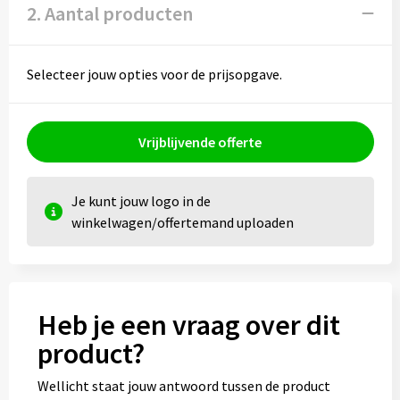
Kledingaccessoires
2. Aantal producten
Ondergoed, Sokken en Nachtkleding
Selecteer jouw opties voor de prijsopgave.
Vesten
Bivakmuts test
Vrijblijvende offerte
Je kunt jouw logo in de
winkelwagen/offertemand uploaden
Heb je een vraag over dit
product?
Wellicht staat jouw antwoord tussen de product