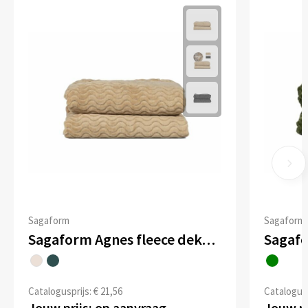
Sagaform
Sagaform
Sagaform Agnes fleece deken 130x170 cm
Catalogusprijs: € 21,56
Catalogusp
Jouw prijs: op aanvraag
Jouw pr