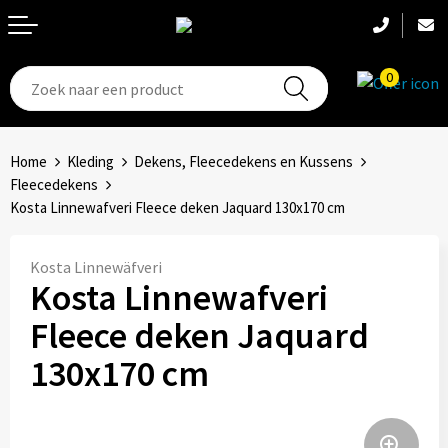
0
T-Shirts
Hoeden
Aanstekers
Home
Kleding
Dekens, Fleecedekens en Kussens
Broeken en shorts
Hoofdbanden
Anti-stress
Fleecedekens
Kosta Linnewafveri Fleece deken Jaquard 130x170 cm
Hemden
Handschoenen
Bidons en Sportflessen
Kosta Linnewäfveri
Schoenen
Sets
Elektronica, Gadgets en USB
Kosta Linnewafveri
Badtextiel
Bandanas
Feestartikelen
Fleece deken Jaquard
130x170 cm
Jassen
Accessoires
Fitness
Bodywarmers
Huis, Tuin en Keuken