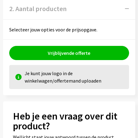
Kledingaccessoires
2. Aantal producten
Ondergoed, Sokken en Nachtkleding
Selecteer jouw opties voor de prijsopgave.
Vesten
Bivakmuts test
Vrijblijvende offerte
Je kunt jouw logo in de
winkelwagen/offertemand uploaden
Heb je een vraag over dit
product?
Wellicht staat jouw antwoord tussen de product