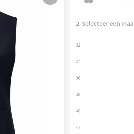
2. Selecteer een maa
32
34
36
38
40
42