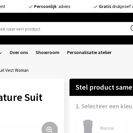
ent
Persoonlijk
advies
Gratis
drukproef 
Over ons
Showroom
Personalisatie atelier
Suit Vest Woman
Stel product sam
ature Suit
1. Selecteer een kleu
Marine