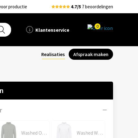
voor productie
4.7/5
7 beoordelingen
0
Klantenservice
Realisaties
Afspraak maken
en
r
Washed Organic Khaki
Washed White