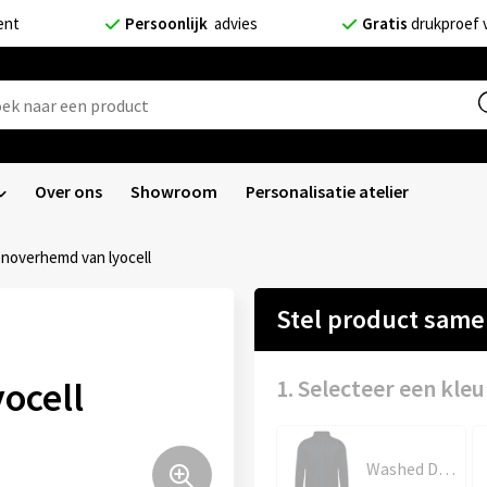
ent
Persoonlijk
advies
Gratis
drukproef 
Over ons
Showroom
Personalisatie atelier
noverhemd van lyocell
Stel product sam
ocell
1. Selecteer een kleu
Washed Dark Navy