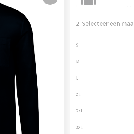
2. Selecteer een maa
S
M
L
XL
XXL
3XL