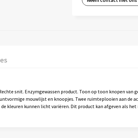
Neem contact met ons
ies
 Rechte snit. Enzymgewassen product. Toon op toon knopen van ge
ntvormige mouwlijst en knoopjes. Twee ruimteplooien aan de ac
de kleuren kunnen licht variëren. Dit product kan afgeven als he