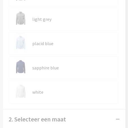
Kledingaccessoires
Ondergoed, Sokken en Nachtkleding
light grey
Vesten
Bivakmuts test
placid blue
sapphire blue
white
2. Selecteer een maat