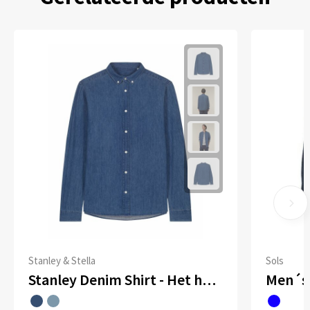
Stanley & Stella
Sols
Stanley Denim Shirt - Het heren overhemd van denim
Men´s 