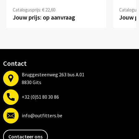
Catalogusprijs: € 22,60
Catalogusp
Jouw prijs: op aanvraag
Jouw pr
Contact
Bruggesteenweg 263 bus A.01
8830 Gits
+32 (0)51 80 30 86
info@outfitters.be
Contacteer ons