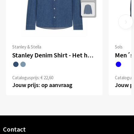
Stanley & Stella
Sols
Stanley Denim Shirt - Het heren overhemd van denim
Men´s 
Catalogusprijs: € 22,60
Catalogusp
Jouw prijs: op aanvraag
Jouw pr
Contact