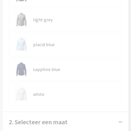
Kledingaccessoires
Ondergoed, Sokken en Nachtkleding
light grey
Vesten
Bivakmuts test
placid blue
sapphire blue
white
2. Selecteer een maat