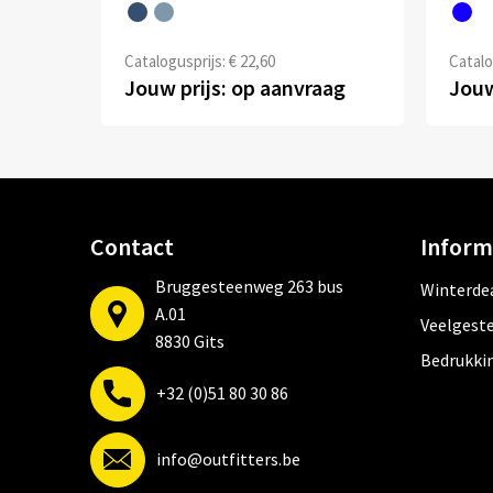
Catalogusprijs: € 22,60
Catalo
Jouw prijs: op aanvraag
Jouw
Contact
Inform
Bruggesteenweg 263 bus
Winterde
A.01
Veelgeste
8830 Gits
Bedrukki
+32 (0)51 80 30 86
info@outfitters.be