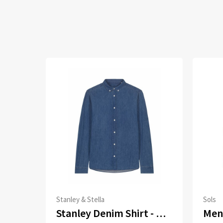
Stanley & Stella
Sols
Stanley Denim Shirt - Het heren overhemd van denim
Men