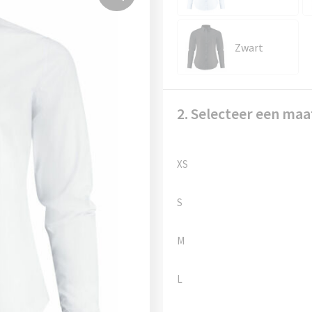
Zwart
2. Selecteer een maa
XS
S
M
L