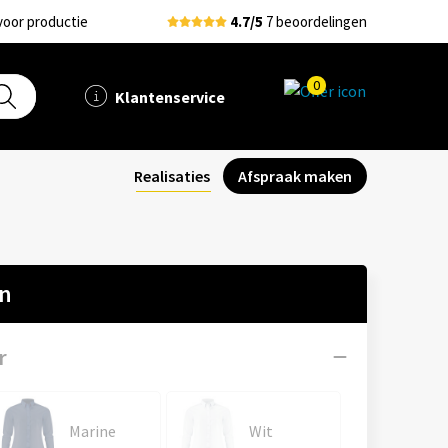
voor productie
4.7/5
7 beoordelingen
0
Klantenservice
Realisaties
Afspraak maken
en
r
Marine
Wit