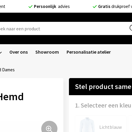
ent
Persoonlijk
advies
Gratis
drukproef 
Over ons
Showroom
Personalisatie atelier
d Dames
Stel product sam
 Hemd
1. Selecteer een kleu
Lichtblauw