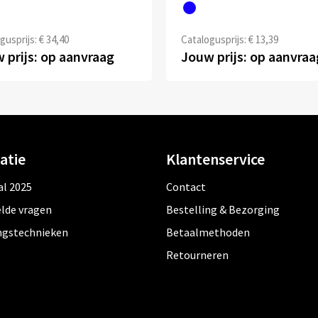
gusprijs: € 34,40
Catalogusprijs: € 13,39
 prijs: op aanvraag
Jouw prijs: op aanvraa
atie
Klantenservice
al 2025
Contact
lde vragen
Bestelling & Bezorging
ngstechnieken
Betaalmethoden
Retourneren