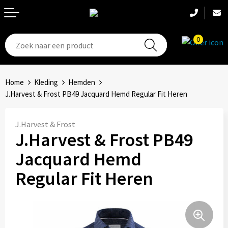
0
T-Shirts
Hoeden
Aanstekers
Home
Kleding
Hemden
Broeken en shorts
Hoofdbanden
Anti-stress
J.Harvest & Frost PB49 Jacquard Hemd Regular Fit Heren
Hemden
Handschoenen
Bidons en Sportflessen
J.Harvest & Frost
J.Harvest & Frost PB49
Schoenen
Sets
Elektronica, Gadgets en USB
Jacquard Hemd
Badtextiel
Bandanas
Feestartikelen
Regular Fit Heren
Jassen
Accessoires
Fitness
Bodywarmers
Huis, Tuin en Keuken