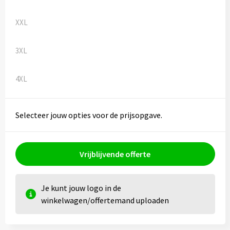
Kledingaccessoires
XXL
Ondergoed, Sokken en Nachtkleding
3XL
Vesten
Bivakmuts test
4XL
Selecteer jouw opties voor de prijsopgave.
Vrijblijvende offerte
Je kunt jouw logo in de
winkelwagen/offertemand uploaden