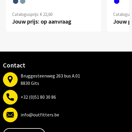
Catalogusprijs: € 22,60
Catalogusp
Jouw prijs: op aanvraag
Jouw pr
Contact
Bruggesteenweg 263 bus A.01
8830 Gits
+32 (0)51 80 30 86
info@outfitters.be