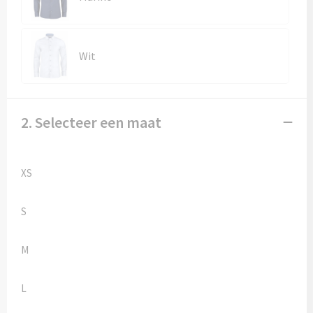
Kledingaccessoires
Ondergoed, Sokken en Nachtkleding
Wit
Vesten
Bivakmuts test
2. Selecteer een maat
XS
S
M
L