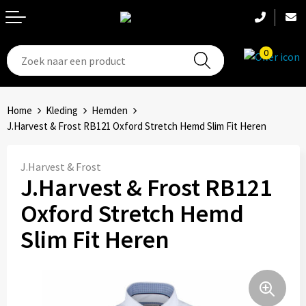
0
T-Shirts
Hoeden
Aanstekers
Home
Kleding
Hemden
Broeken en shorts
Hoofdbanden
Anti-stress
J.Harvest & Frost RB121 Oxford Stretch Hemd Slim Fit Heren
Hemden
Handschoenen
Bidons en Sportflessen
J.Harvest & Frost
J.Harvest & Frost RB121
Schoenen
Sets
Elektronica, Gadgets en USB
Oxford Stretch Hemd
Badtextiel
Bandanas
Feestartikelen
Slim Fit Heren
Jassen
Accessoires
Fitness
Bodywarmers
Huis, Tuin en Keuken