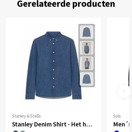
Gerelateerde producten
Stanley & Stella
Sols
Stanley Denim Shirt - Het heren overhemd van denim
Men´s 