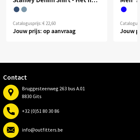
Catalogusprijs: € 22,60
Catalogusp
Jouw prijs: op aanvraag
Jouw pr
Contact
Bruggesteenweg 263 bus A.01
8830 Gits
+32 (0)51 80 30 86
info@outfitters.be