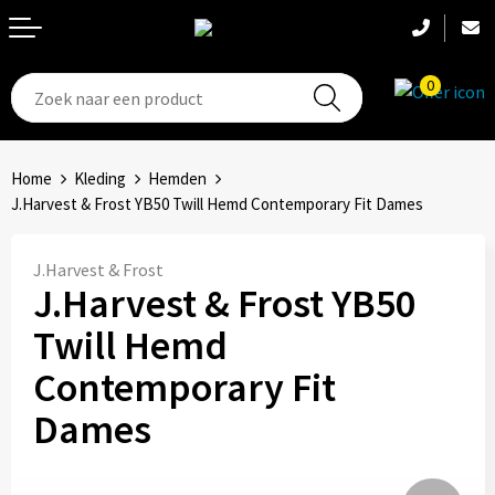
0
T-Shirts
Hoeden
Aanstekers
Home
Kleding
Hemden
Broeken en shorts
Hoofdbanden
Anti-stress
J.Harvest & Frost YB50 Twill Hemd Contemporary Fit Dames
Hemden
Handschoenen
Bidons en Sportflessen
J.Harvest & Frost
J.Harvest & Frost YB50
Schoenen
Sets
Elektronica, Gadgets en USB
Twill Hemd
Badtextiel
Bandanas
Feestartikelen
Contemporary Fit
Jassen
Accessoires
Fitness
Dames
Bodywarmers
Huis, Tuin en Keuken