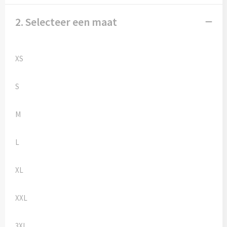
Kledingaccessoires
2. Selecteer een maat
Ondergoed, Sokken en Nachtkleding
Vesten
XS
Bivakmuts test
S
M
L
XL
XXL
3XL