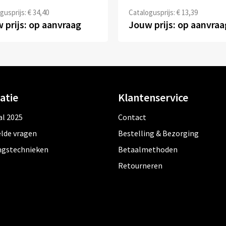
gusprijs: € 34,40
Catalogusprijs: € 13,39
 prijs: op aanvraag
Jouw prijs: op aanvraa
atie
Klantenservice
al 2025
Contact
lde vragen
Bestelling & Bezorging
ngstechnieken
Betaalmethoden
Retourneren