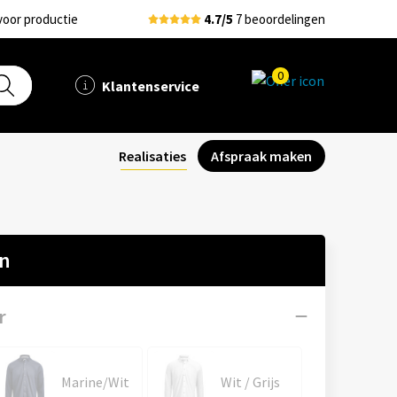
voor productie
4.7/5
7 beoordelingen
0
Klantenservice
Realisaties
Afspraak maken
en
r
Marine/Wit
Wit / Grijs