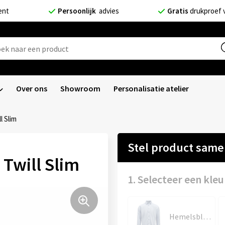
ent
Persoonlijk
advies
Gratis
drukproef 
Over ons
Showroom
Personalisatie atelier
l Slim
Stel product sam
 Twill Slim
1. Selecteer een kleu
Hemelsblauw/Marine