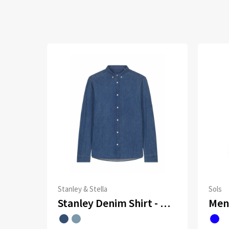
Stanley & Stella
Sols
Stanley Denim Shirt - Het heren overhemd van denim
Men