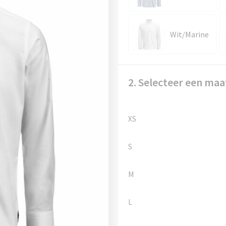
Wit/Marine
2. Selecteer een maa
XS
S
M
L