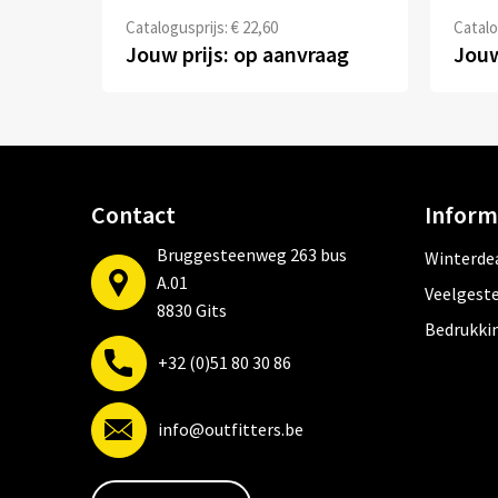
Catalogusprijs: € 22,60
Catalo
Jouw prijs: op aanvraag
Jouw
Contact
Inform
Bruggesteenweg 263 bus
Winterde
A.01
Veelgeste
8830 Gits
Bedrukki
+32 (0)51 80 30 86
info@outfitters.be