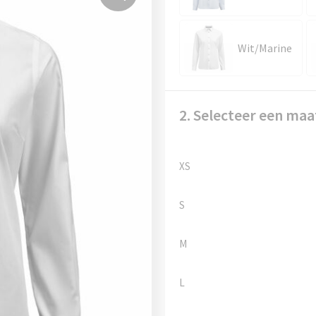
Wit/Marine
2. Selecteer een maa
XS
S
M
L