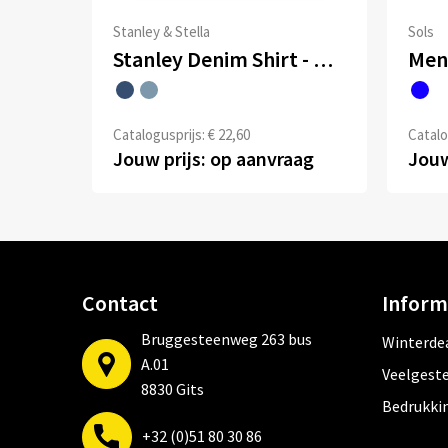
Stanley & Stella
Sols
Stanley Denim Shirt - Het heren overhemd van denim
Men
Catalogusprijs: € 22,60
Catalo
Jouw prijs: op aanvraag
Jouw
Contact
Inform
Bruggesteenweg 263 bus
Winterde
A.01
Veelgeste
8830 Gits
Bedrukki
+32 (0)51 80 30 86