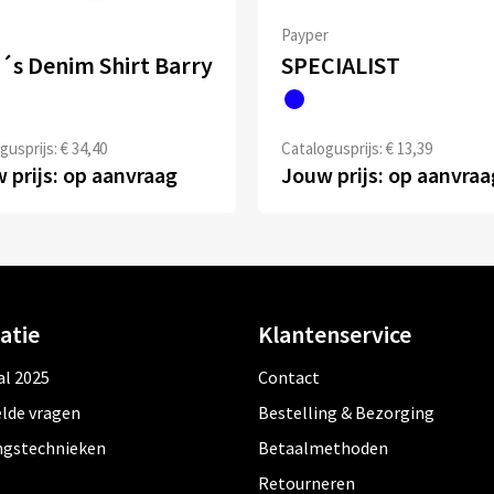
Payper
´s Denim Shirt Barry
SPECIALIST
gusprijs: € 34,40
Catalogusprijs: € 13,39
 prijs: op aanvraag
Jouw prijs: op aanvraa
atie
Klantenservice
al 2025
Contact
lde vragen
Bestelling & Bezorging
ngstechnieken
Betaalmethoden
Retourneren