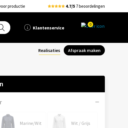
voor productie
4.7/5
7 beoordelingen
0
Klantenservice
Realisaties
Afspraak maken
en
r
Marine/Wit
Wit / Grijs