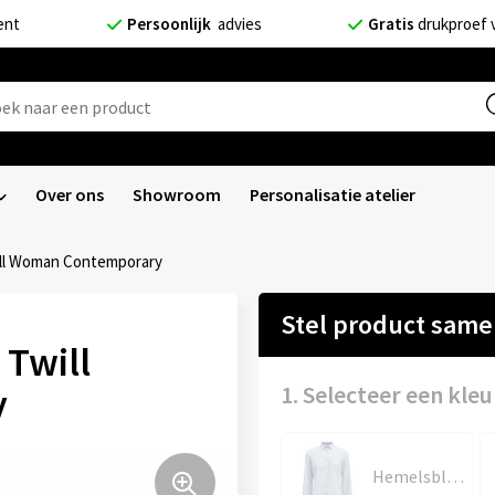
ent
Persoonlijk
advies
Gratis
drukproef 
Over ons
Showroom
Personalisatie atelier
ill Woman Contemporary
Stel product sam
 Twill
y
1. Selecteer een kleu
Hemelsblauw/Marine