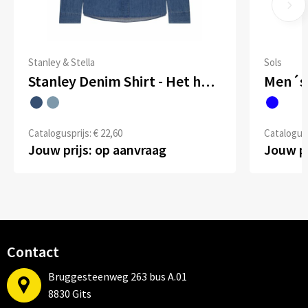
Stanley & Stella
Sols
Stanley Denim Shirt - Het heren overhemd van denim
Men´s 
Catalogusprijs: € 22,60
Catalogusp
Jouw prijs: op aanvraag
Jouw pr
Contact
Bruggesteenweg 263 bus A.01
8830 Gits