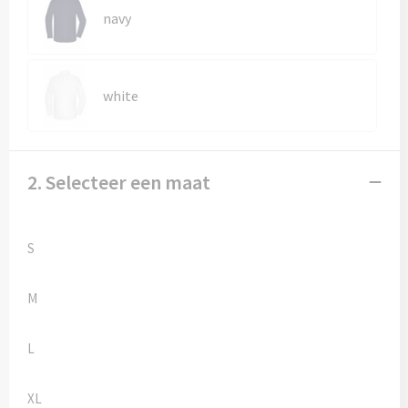
Kledingaccessoires
navy
Ondergoed, Sokken en Nachtkleding
Vesten
white
Bivakmuts test
2. Selecteer een maat
S
M
L
XL