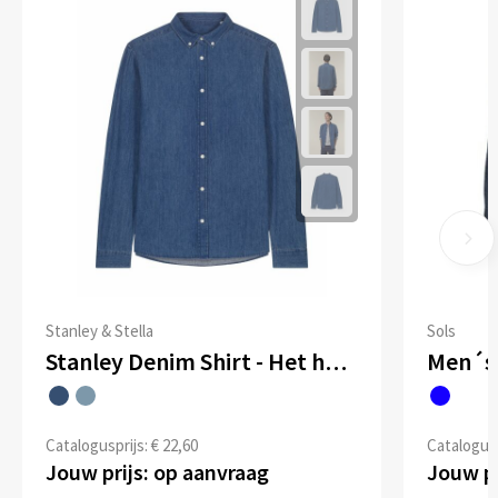
Stanley & Stella
Sols
Stanley Denim Shirt - Het heren overhemd van denim
Men´s 
Catalogusprijs: € 22,60
Catalogusp
Jouw prijs: op aanvraag
Jouw pr