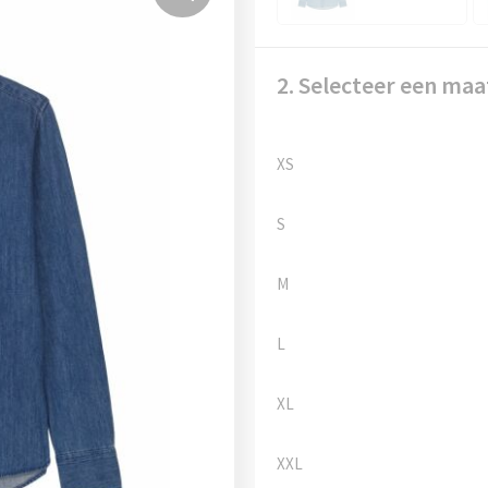
2. Selecteer een maa
XS
S
M
L
XL
XXL