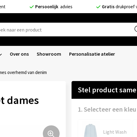
ent
Persoonlijk
advies
Gratis
drukproef 
Over ons
Showroom
Personalisatie atelier
dames overhemd van denim
Stel product sam
Het dames
1. Selecteer een kleu
Light Wash