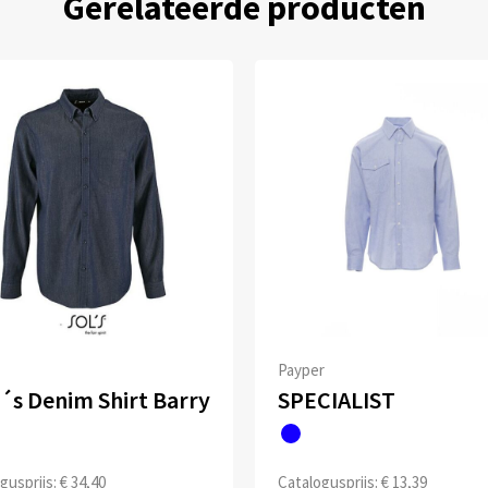
Gerelateerde producten
Payper
´s Denim Shirt Barry
SPECIALIST
gusprijs: € 34,40
Catalogusprijs: € 13,39