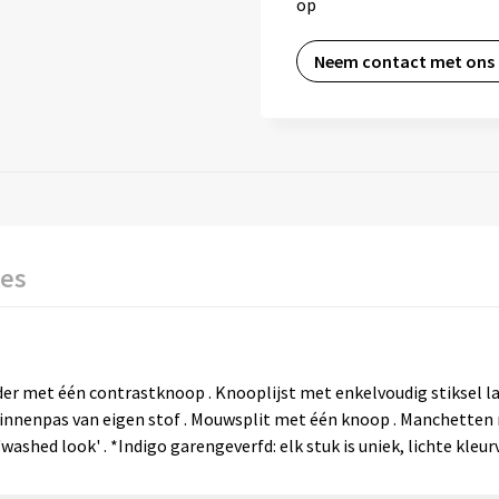
op
Neem contact met ons
ies
der met één contrastknoop . Knooplijst met enkelvoudig stiksel 
innenpas van eigen stof . Mouwsplit met één knoop . Manchetten
hed look' . *Indigo garengeverfd: elk stuk is uniek, lichte kleurva