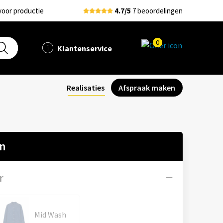
voor productie
4.7/5
7 beoordelingen
0
Klantenservice
Realisaties
Afspraak maken
en
r
Mid Wash