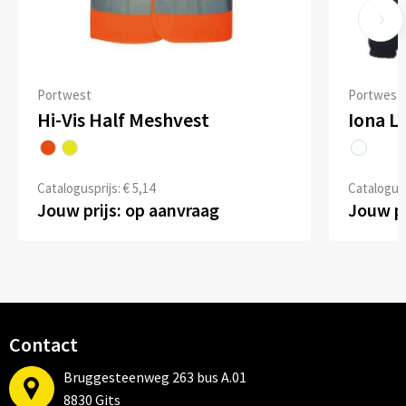
Portwest
Portwest
Hi-Vis Half Meshvest
Iona Li
Catalogusprijs: € 5,14
Catalogusp
Jouw prijs: op aanvraag
Jouw pr
Contact
Bruggesteenweg 263 bus A.01
8830 Gits