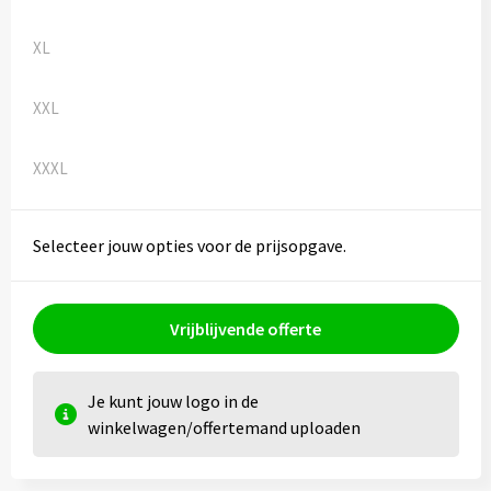
Kledingaccessoires
XL
Ondergoed, Sokken en Nachtkleding
XXL
Vesten
Bivakmuts test
XXXL
Selecteer jouw opties voor de prijsopgave.
Vrijblijvende offerte
Je kunt jouw logo in de
winkelwagen/offertemand uploaden