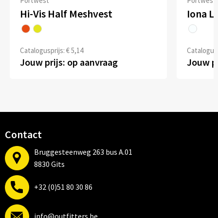
Portwest
Portwest
Hi-Vis Half Meshvest
Iona Li
Catalogusprijs: € 5,14
Catalogusp
Jouw prijs: op aanvraag
Jouw pr
Contact
Bruggesteenweg 263 bus A.01
8830 Gits
+32 (0)51 80 30 86
info@outfitters.be