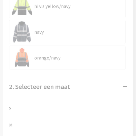
Kledingaccessoires
hi vis yellow/navy
Ondergoed, Sokken en Nachtkleding
Vesten
navy
Bivakmuts test
orange/navy
2. Selecteer een maat
S
M