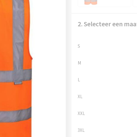
2. Selecteer een maa
S
M
L
XL
XXL
3XL