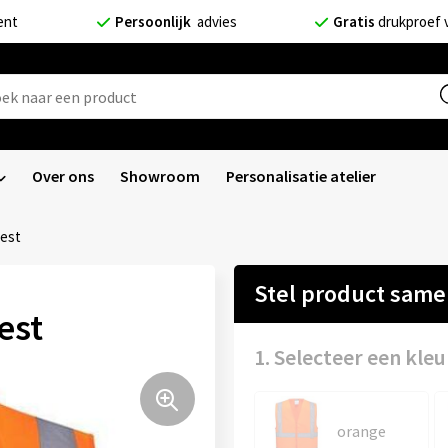
ent
Persoonlijk
advies
Gratis
drukproef 
Over ons
Showroom
Personalisatie atelier
vest
Stel product sam
est
1. Selecteer een kleu
orange