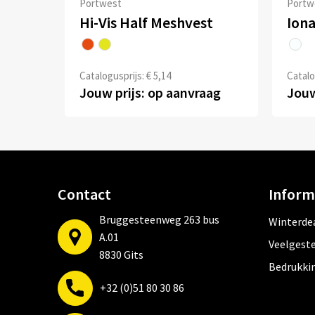
Portwest
Portw
Hi-Vis Half Meshvest
Iona
Catalogusprijs: € 5,14
Catalo
Jouw prijs: op aanvraag
Jouw
Contact
Inform
Bruggesteenweg 263 bus
Winterde
A.01
Veelgeste
8830 Gits
Bedrukki
+32 (0)51 80 30 86