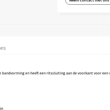
Neem contact met ons
ies
de bandvorming en heeft een ritssluiting aan de voorkant voor ee
jn