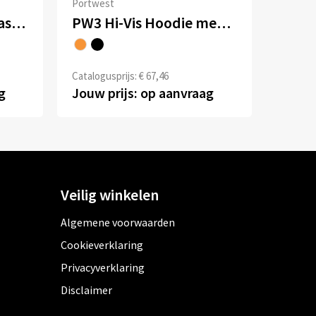
Portwest
Warsaw Hi-Vis Contrast Executive Vest
PW3 Hi-Vis Hoodie met rits
Catalogusprijs: € 67,46
g
Jouw prijs: op aanvraag
Veilig winkelen
Algemene voorwaarden
Cookieverklaring
Privacyverklaring
Disclaimer