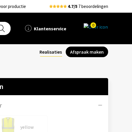
voor productie
4.7/5
7 beoordelingen
0
Klantenservice
Realisaties
Afspraak maken
en
r
yellow