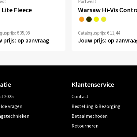
est
Portwest
 Lite Fleece
gusprijs: € 35,98
Catalogusprijs: € 11,44
 prijs: op aanvraag
Jouw prijs: op aanvraa
atie
Klantenservice
al 2025
Contact
lde vragen
Bestelling & Bezorging
ngstechnieken
Betaalmethoden
Retourneren